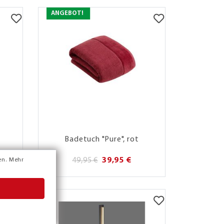
ANGEBOT!
Badetuch "Pure", rot
49,95 €
39,95 €
en.
Mehr