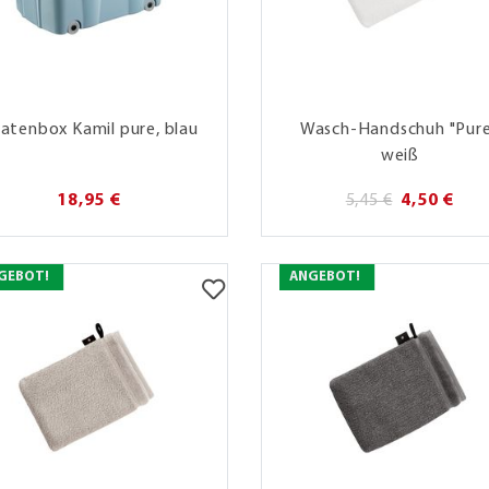
ratenbox Kamil pure, blau
Wasch-Handschuh "Pure
weiß
18,95 €
5,45 €
4,50 €
GEBOT!
ANGEBOT!