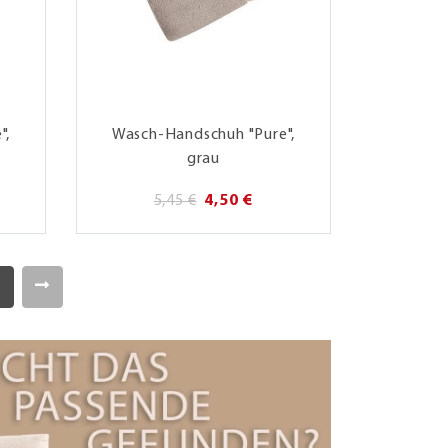
",
Wasch-Handschuh "Pure",
grau
5,45 €
4,50 €
4