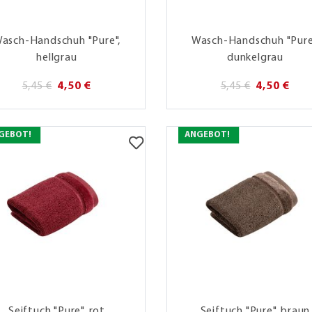
asch-Handschuh "Pure",
Wasch-Handschuh "Pure
hellgrau
dunkelgrau
5,45 €
4,50 €
5,45 €
4,50 €
GEBOT!
ANGEBOT!
Seiftuch "Pure", rot
Seiftuch "Pure", braun