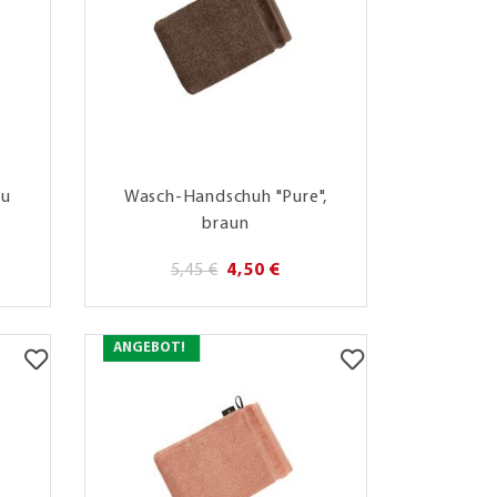
au
Wasch-Handschuh "Pure",
braun
5,45 €
4,50 €
ANGEBOT!