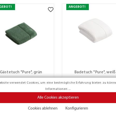
GEBOT!
ANGEBOT!
Gästetuch "Pure", grün
Badetuch "Pure", weiß
10,95 €
8,95 €
49,95 €
39,95 €
ebsite verwendet Cookies, um eine bestmögliche Erfahrung bieten zu könn
Informationen ...
Alle Cookies akzeptieren
GEBOT!
ANGEBOT!
Cookies ablehnen
Konfigurieren