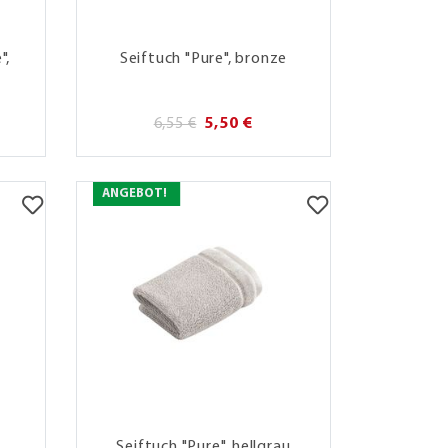
",
Seiftuch "Pure", bronze
6,55 €
5,50 €
ANGEBOT!
Seiftuch "Pure", hellgrau