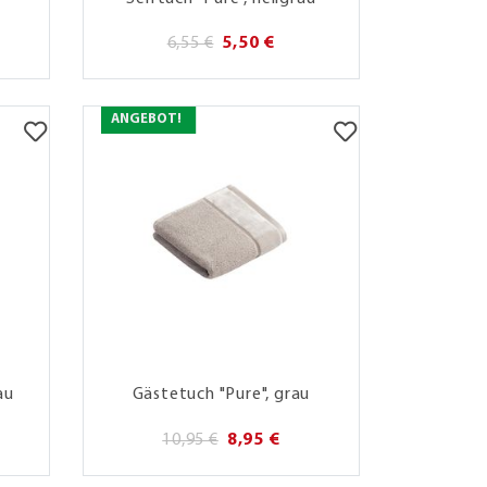
6,55 €
5,50 €
ANGEBOT!
au
Gästetuch "Pure", grau
10,95 €
8,95 €