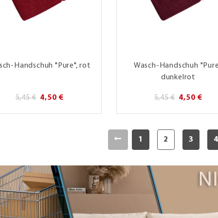
ch-Handschuh "Pure", rot
Wasch-Handschuh "Pure
dunkelrot
5,45 €
4,50 €
5,45 €
4,50 €
1
2
3