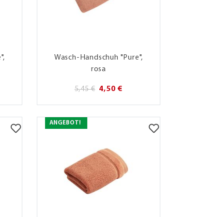
",
Wasch-Handschuh "Pure",
rosa
5,45 €
4,50 €
ANGEBOT!