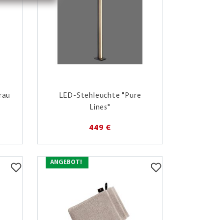
rau
LED-Stehleuchte "Pure
Lines"
449 €
ANGEBOT!