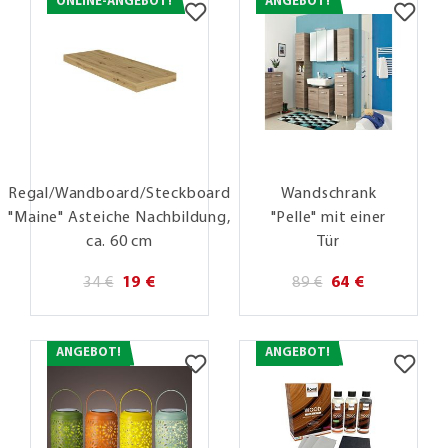
ONLINE-ANGEBOT!
ANGEBOT!
Regal/Wandboard/Steckboard
Wandschrank
"Maine" Asteiche Nachbildung,
"Pelle" mit einer
ca. 60 cm
Tür
34 €
19 €
89 €
64 €
ANGEBOT!
ANGEBOT!