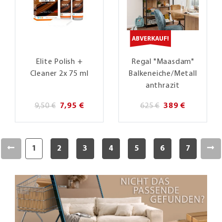
ABVERKAUF!
Elite Polish +
Regal "Maasdam"
Cleaner 2x 75 ml
Balkeneiche/Metall
anthrazit
9,50 €
7,95 €
625 €
389 €
1
2
3
4
5
6
7