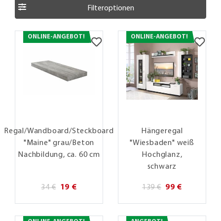
Filteroptionen
ONLINE-ANGEBOT!
ONLINE-ANGEBOT!
Regal/Wandboard/Steckboard
Hängeregal
"Maine" grau/Beton
"Wiesbaden" weiß
Nachbildung, ca. 60 cm
Hochglanz,
schwarz
34 €
19 €
139 €
99 €