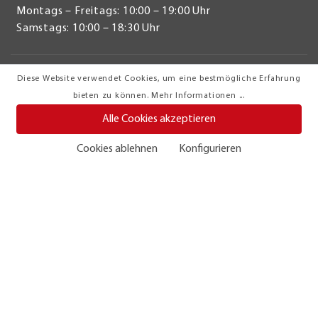
Montags – Freitags: 10:00 – 19:00 Uhr
Samstags: 10:00 – 18:30 Uhr
Diese Website verwendet Cookies, um eine bestmögliche Erfahrung
bieten zu können.
Mehr Informationen ...
Ihr Möbelhaus in Westfalen
Alle Cookies akzeptieren
Möbel Turflon Werl
Cookies ablehnen
Konfigurieren
Budberger Straße 25
59457 Werl
Tel.: 02922 888 0
Kundenzufriedenheit & Service