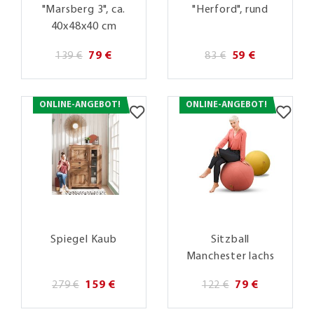
"Marsberg 3", ca.
"Herford", rund
40x48x40 cm
139 €
79 €
83 €
59 €
ONLINE-ANGEBOT!
ONLINE-ANGEBOT!
Spiegel Kaub
Sitzball
Manchester lachs
279 €
159 €
122 €
79 €