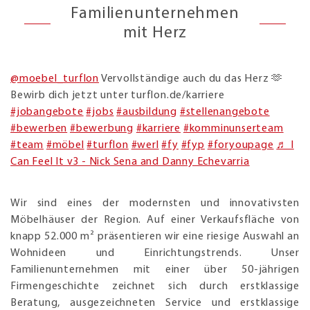
Familienunternehmen
mit Herz
@moebel_turflon
Vervollständige auch du das Herz 🫶
Bewirb dich jetzt unter turflon.de/karriere
#jobangebote
#jobs
#ausbildung
#stellenangebote
#bewerben
#bewerbung
#karriere
#komminunserteam
#team
#möbel
#turflon
#werl
#fy
#fyp
#foryoupage
♬ I
Can Feel It v3 - Nick Sena and Danny Echevarria
Wir sind eines der modernsten und innovativsten
Möbelhäuser der Region. Auf einer Verkaufsfläche von
knapp 52.000 m² präsentieren wir eine riesige Auswahl an
Wohnideen und Einrichtungstrends. Unser
Familienunternehmen mit einer über 50-jährigen
Firmengeschichte zeichnet sich durch erstklassige
Beratung, ausgezeichneten Service und erstklassige