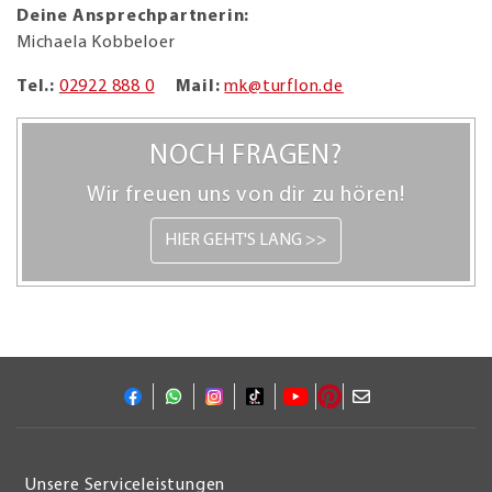
Deine Ansprechpartnerin:
Michaela Kobbeloer
Tel.:
02922 888 0
Mail:
mk@turflon.de
NOCH FRAGEN?
Wir freuen uns von dir zu hören!
HIER GEHT'S LANG >>
Unsere Serviceleistungen