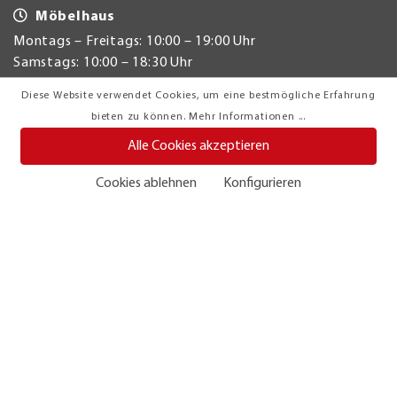
Möbelhaus
Montags – Freitags: 10:00 – 19:00 Uhr
Samstags: 10:00 – 18:30 Uhr
Diese Website verwendet Cookies, um eine bestmögliche Erfahrung
Restaurant
bieten zu können.
Mehr Informationen ...
Montags – Samstags: 09:00 – 17:00 Uhr
Alle Cookies akzeptieren
Abhollager
Cookies ablehnen
Konfigurieren
Montags – Freitags: 10:00 – 19:00 Uhr
Samstags: 10:00 – 18:30 Uhr
Ihr Möbelhaus in Westfalen
Möbel Turflon Werl
Budberger Straße 25