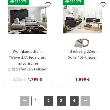
ANGEBOT!
ANGEBOT!
Wohnlandschaft
Interliving 2,5er-
"Wave 2.0", leger, mit
Sofa 4054, leger
motorischer
Sitztiefenverstellung
2.759 €
1.799 €
1.999 €
1
2
3
4