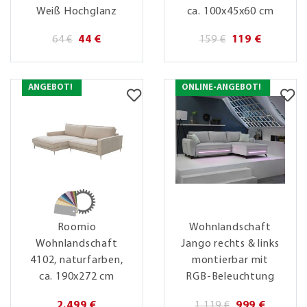
Weiß Hochglanz
ca. 100x45x60 cm
64 €
44 €
159 €
119 €
ANGEBOT!
ONLINE-ANGEBOT!
Roomio
Wohnlandschaft
Wohnlandschaft
Jango rechts & links
4102, naturfarben,
montierbar mit
ca. 190x272 cm
RGB-Beleuchtung
2.499 €
1.119 €
999 €