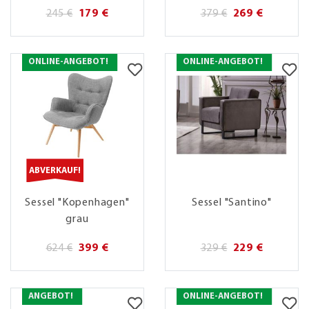
245 €
179 €
379 €
269 €
ONLINE-ANGEBOT!
ONLINE-ANGEBOT!
ABVERKAUF!
Sessel "Kopenhagen"
Sessel "Santino"
grau
624 €
399 €
329 €
229 €
ANGEBOT!
ONLINE-ANGEBOT!