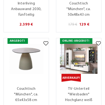
Interliving
Couchtisch
Anbauwand 2030,
"München", ca.
fünfteilig
50x48x43 cm
2.399 €
179 €
129 €
ANGEBOT!
ONLINE-ANGEBOT!
ABVERKAUF!
Couchtisch
TV-Unterteil
"München", ca.
"Wiesbaden"
65x43x58 cm
Hochglanz weiß