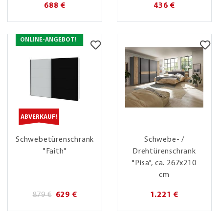
688 €
436 €
ONLINE-ANGEBOT!
ABVERKAUF!
Schwebetürenschrank
Schwebe- /
"Faith"
Drehtürenschrank
"Pisa", ca. 267x210
cm
879 €
629 €
1.221 €