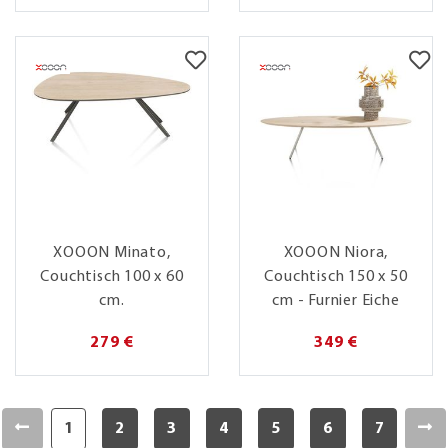
XOOON Minato,
XOOON Niora,
Couchtisch 100 x 60
Couchtisch 150 x 50
cm.
cm - Furnier Eiche
279 €
349 €
1
2
3
4
5
6
7