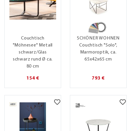
Couchtisch
SCHÖNER WOHNEN
"Möhnesee" Metall
Couchtisch "Solo",
schwarz/Glas
Marmoroptik, ca.
schwarz rund Ø ca.
65x42x65 cm
80 cm
154 €
793 €