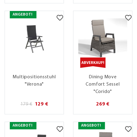
ANGEBOT!
ABVERKAUF!
Multipositionsstuhl
Dining Move
"Verona"
Comfort Sessel
"Corido"
179 €
129 €
269 €
ANGEBOT!
ANGEBOT!