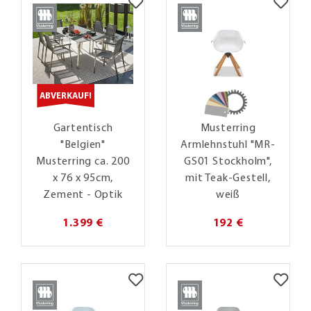
ABVERKAUF!
Gartentisch
Musterring
"Belgien"
Armlehnstuhl "MR-
Musterring ca. 200
GS01 Stockholm",
x 76 x 95cm,
mit Teak-Gestell,
Zement - Optik
weiß
1.399 €
192 €