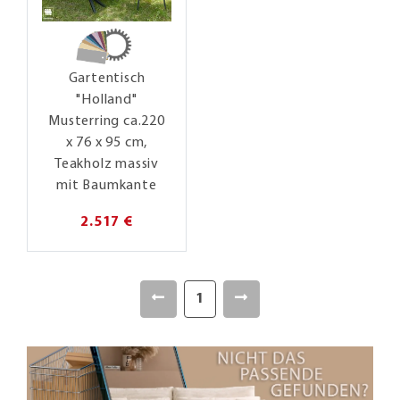
Gartentisch
"Holland"
Musterring ca.220
x 76 x 95 cm,
Teakholz massiv
mit Baumkante
2.517 €
1