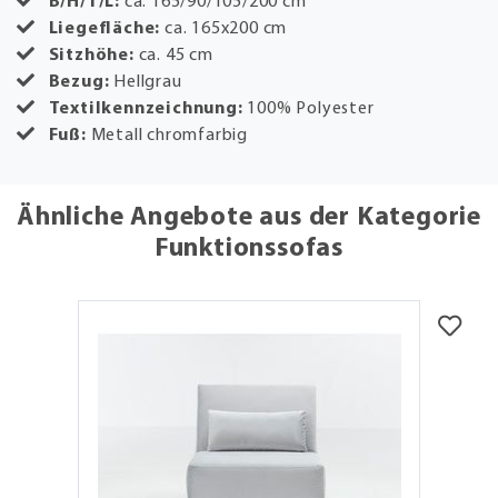
B/H/T/L:
ca. 165/90/105/200 cm
Liegefläche:
ca. 165x200 cm
Sitzhöhe:
ca. 45 cm
Bezug:
Hellgrau
Textilkennzeichnung:
100% Polyester
Fuß:
Metall chromfarbig
Ähnliche Angebote aus der Kategorie
Funktionssofas