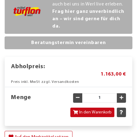
auch bei uns in Werl live erleben.
Frag hier ganz unverbindlich
an – wir sind gerne für dich
da.
Beratungstermin vereinbaren
Abholpreis:
1.163,00 €
Preis inkl. MwSt zzgl. Versandkosten
Menge
Gewünschte Menge verringe
Gewün
In den Warenkorb