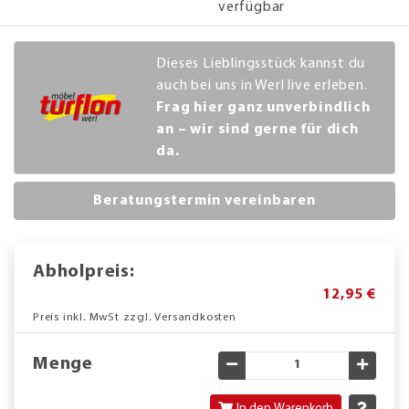
verfügbar
Dieses Lieblingsstück kannst du
auch bei uns in Werl live erleben.
Frag hier ganz unverbindlich
an – wir sind gerne für dich
da.
Beratungstermin vereinbaren
Abholpreis:
12,95 €
Preis inkl. MwSt zzgl. Versandkosten
Menge
Gewünschte Menge verringe
Gewün
In den Warenkorb