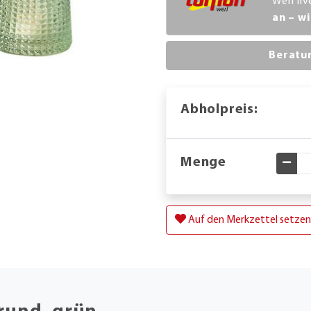
Werl li
an – wi
Beratu
Abholpreis:
Menge
Gewü
Auf den Merkzettel setzen