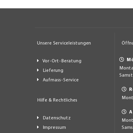
Unsere Serviceleistungen
Öffn
Mö
Vor-Ort-Beratung
Montag
Lieferung
Samsta
Aufmass-Service
R
Mont
Hilfe & Rechtliches
A
Datenschutz
Monta
Impressum
Samst