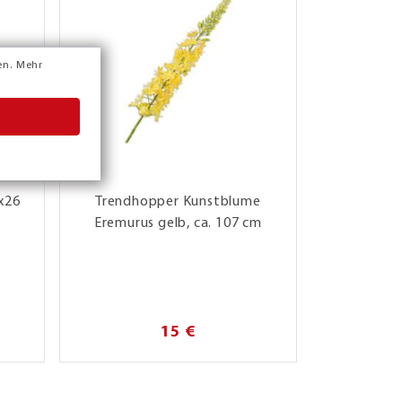
en.
Mehr
x26
Trendhopper Kunstblume
Trendhop
Eremurus gelb, ca. 107 cm
"Costa",
15 €