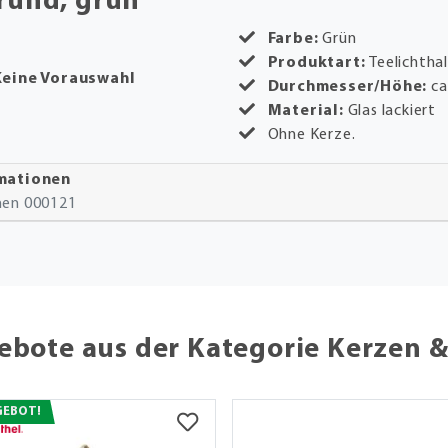
 rund, grün
h.
Farbe:
Grün
Produktart:
Teelichthal
Keine Vorauswahl
Durchmesser/Höhe:
ca
Material:
Glas lackiert
Ohne Kerze.
rmationen
onen 000121
ebote aus der Kategorie Kerzen &
GEBOT!