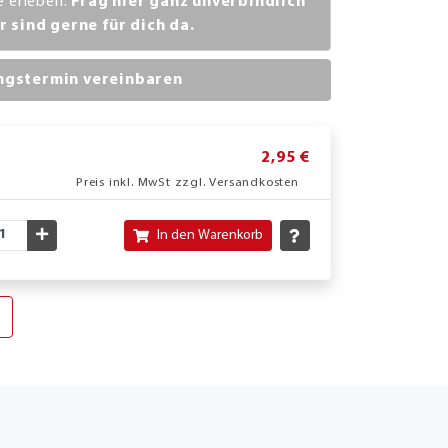
ve erleben.
Frag hier ganz unverbindlich
r sind gerne für dich da.
ngstermin vereinbaren
2,95 €
Preis inkl. MwSt zzgl. Versandkosten
nschte Menge verringern
Gewünschte Menge erhöhen
In den Warenkorb