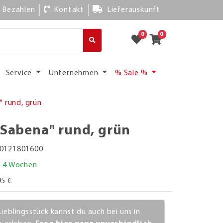
Bezahlen
Kontakt
Lieferauskunft
0
0
Service
Unternehmen
% Sale %
" rund, grün
"Sabena" rund, grün
0121801600
. 4 Wochen
95 €
Lieblingsstück kannst du auch bei uns in