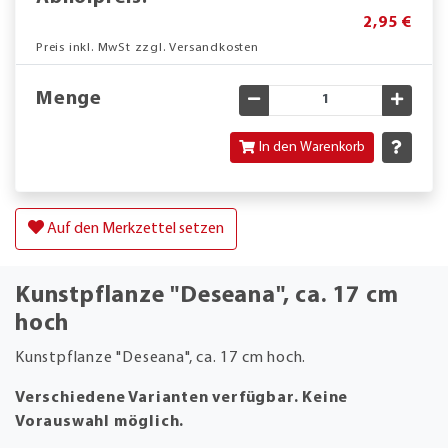
2,95 €
Preis inkl. MwSt zzgl. Versandkosten
Menge
Gewünschte Menge verringe
Gewün
In den Warenkorb
Auf den Merkzettel setzen
Kunstpflanze "Deseana", ca. 17 cm
hoch
Kunstpflanze "Deseana", ca. 17 cm hoch.
Verschiedene Varianten verfügbar. Keine
Vorauswahl möglich.