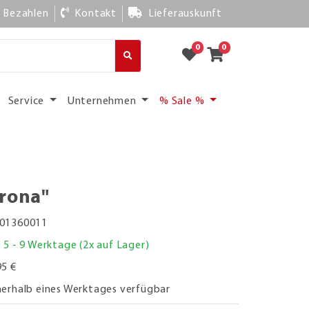
Bezahlen
Kontakt
Lieferauskunft
0
0
Service
Unternehmen
% Sale %
erona"
01360011
. 5 - 9 Werktage (2x auf Lager)
95 €
nerhalb eines Werktages verfügbar