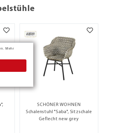
pelstühle
en.
Mehr
",
SCHÖNER WOHNEN
Lafu
Schalenstuhl "Saba", Sitzschale
"Evolu
Geflecht new grey