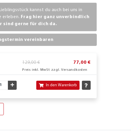
Lieblingsstück kannst du auch bei uns in
ve erleben.
Frag hier ganz unverbindlich
r sind gerne für dich da.
ngstermin vereinbaren
129,00 €
77,00 €
Preis inkl. MwSt zzgl. Versandkosten
nschte Menge verringern
Gewünschte Menge erhöhen
In den Warenkorb