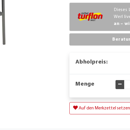
Dieses 
Werl li
an – wi
Beratu
Abholpreis:
Menge
Gewü
Auf den Merkzettel setzen