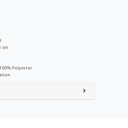
l
5 cm
100% Polyester
aison