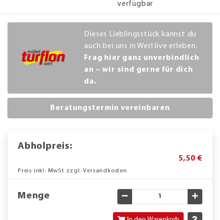
verfügbar
Dieses Lieblingsstück kannst du
auch bei uns in Werl live erleben.
Frag hier ganz unverbindlich
an – wir sind gerne für dich
da.
Beratungstermin vereinbaren
Abholpreis:
5,50 €
Preis inkl. MwSt zzgl. Versandkosten
Menge
Gewünschte Menge verringe
Gewün
In den Warenkorb