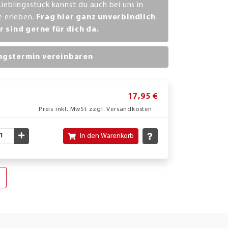
Lieblingsstück kannst du auch bei uns in
ve erleben.
Frag hier ganz unverbindlich
r sind gerne für dich da.
ngstermin vereinbaren
17,95 €
Preis inkl. MwSt zzgl. Versandkosten
nschte Menge verringern
Gewünschte Menge erhöhen
In den Warenkorb