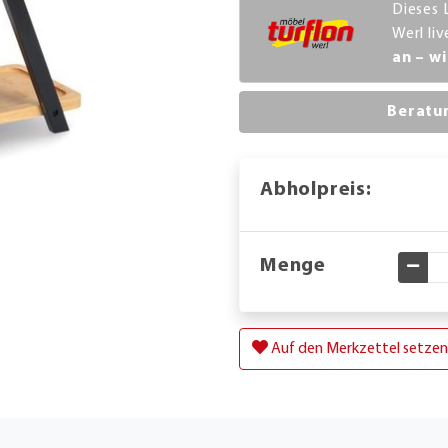
Dieses 
Werl li
an – wi
Beratu
Abholpreis:
Menge
Gewü
Auf den Merkzettel setzen