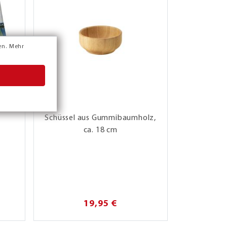
en.
Mehr
Schüssel aus Gummibaumholz,
4-teilige
ca. 18 cm
19,95 €
10