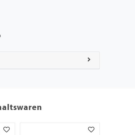
m
haltswaren
ANGEBOT!