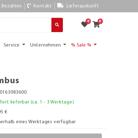
Bezahlen
Kontakt
Lieferauskunft
0
0
Service
Unternehmen
% Sale %
ambus
0163083600
fort lieferbar (ca. 1 - 3 Werktage)
95 €
nerhalb eines Werktages verfügbar