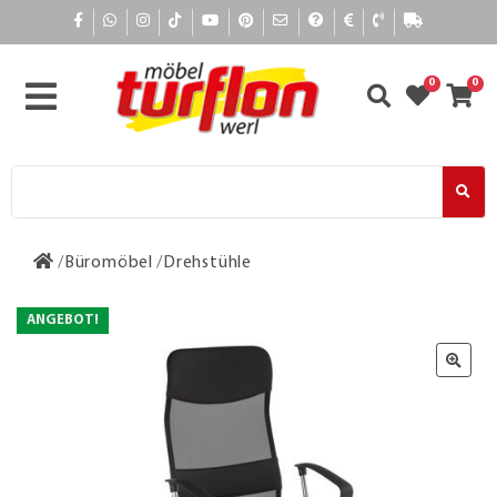
0
0
Büromöbel
Drehstühle
ANGEBOT!