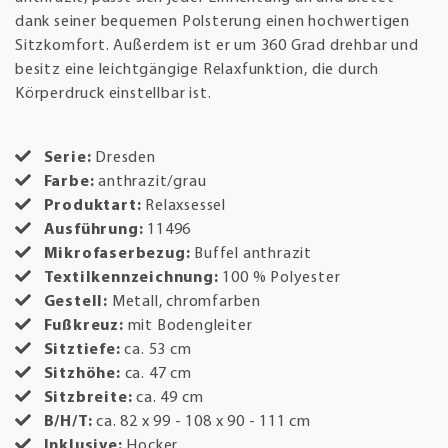
dank seiner bequemen Polsterung einen hochwertigen
Sitzkomfort. Außerdem ist er um 360 Grad drehbar und
besitz eine leichtgängige Relaxfunktion, die durch
Körperdruck einstellbar ist.
Serie:
Dresden
Farbe:
anthrazit/grau
Produktart:
Relaxsessel
Ausführung:
11496
Mikrofaserbezug:
Buffel anthrazit
Textilkennzeichnung:
100 % Polyester
Gestell:
Metall, chromfarben
Fußkreuz:
mit Bodengleiter
Sitztiefe:
ca. 53 cm
Sitzhöhe:
ca. 47 cm
Sitzbreite:
ca. 49 cm
B/H/T:
ca. 82 x 99 - 108 x 90 - 111 cm
Inklusive:
Hocker