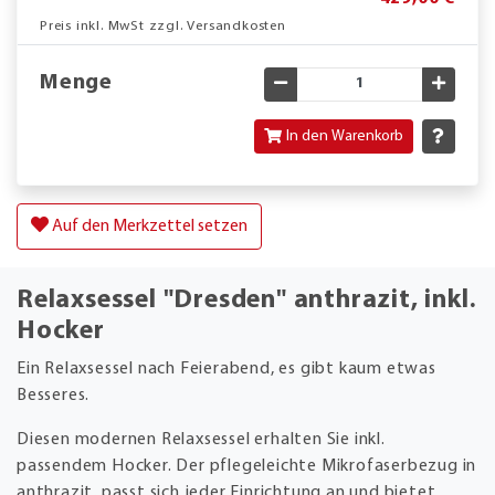
Preis inkl. MwSt zzgl. Versandkosten
Menge
Gewünschte Menge verringe
Gewün
In den Warenkorb
Auf den Merkzettel setzen
Relaxsessel "Dresden" anthrazit, inkl.
Hocker
Ein Relaxsessel nach Feierabend, es gibt kaum etwas
Besseres.
Diesen modernen Relaxsessel erhalten Sie inkl.
passendem Hocker. Der pflegeleichte Mikrofaserbezug in
anthrazit, passt sich jeder Einrichtung an und bietet