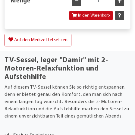
Menge
Gewünschte Menge verringe
Gewün
In den Warenkorb
Auf den Merkzettel setzen
TV-Sessel, leger "Damir" mit 2-
Motoren-Relaxfunktion und
Aufstehhilfe
Auf diesem TV-Sessel können Sie so richtig entspannen,
denn er bietet genau den Komfort, den man sich nach
einem langen Tag wünscht. Besonders die 2-Motoren-
Relaxfunktion und die Aufstehhilfe machen den Sessel zu
einem unverzichtbaren Teil eines gemütlichen Abends.