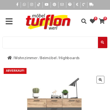
0
0
Wohnzimmer
Beimöbel
Highboards
ABVERKAUF!