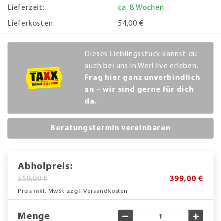
Lieferzeit:
ca. 8 Wochen
Lieferkosten:
54,00 €
Dieses Lieblingsstück kannst du
auch bei uns in Werl live erleben.
Frag hier ganz unverbindlich
an – wir sind gerne für dich
da.
Beratungstermin vereinbaren
Abholpreis:
559,00 €
399,00 €
Preis inkl. MwSt zzgl. Versandkosten
Menge
Gewünschte Menge verringe
Gewün