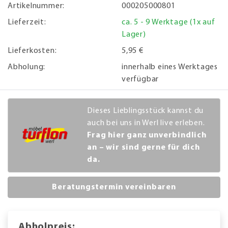
Artikelnummer:
000205000801
Lieferzeit:
ca. 5 - 9 Werktage (1x auf
Lager)
Lieferkosten:
5,95 €
Abholung:
innerhalb eines Werktages
verfügbar
Dieses Lieblingsstück kannst du
auch bei uns in Werl live erleben.
Frag hier ganz unverbindlich
an – wir sind gerne für dich
da.
Beratungstermin vereinbaren
Abholpreis: