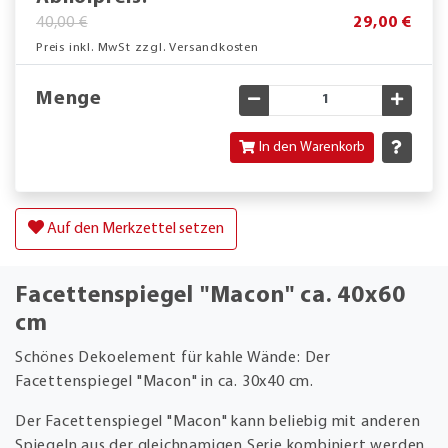
40,00 €
29,00 €
Preis inkl. MwSt zzgl. Versandkosten
Menge
Gewünschte Menge verringe
Gewün
In den Warenkorb
Auf den Merkzettel setzen
Facettenspiegel "Macon" ca. 40x60
cm
Schönes Dekoelement für kahle Wände: Der
Facettenspiegel "Macon" in ca. 30x40 cm.
Der Facettenspiegel "Macon" kann beliebig mit anderen
Spiegeln aus der gleichnamigen Serie kombiniert werden.