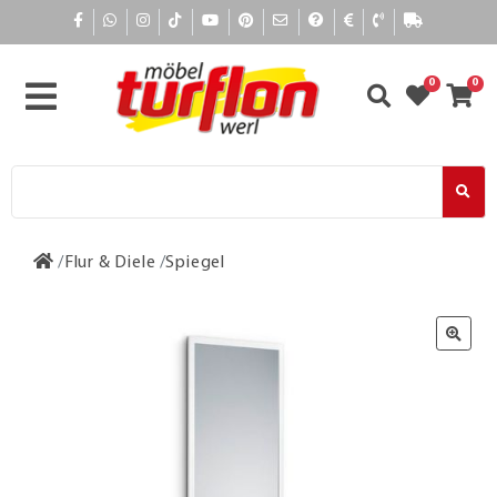
0
0
Flur & Diele
Spiegel