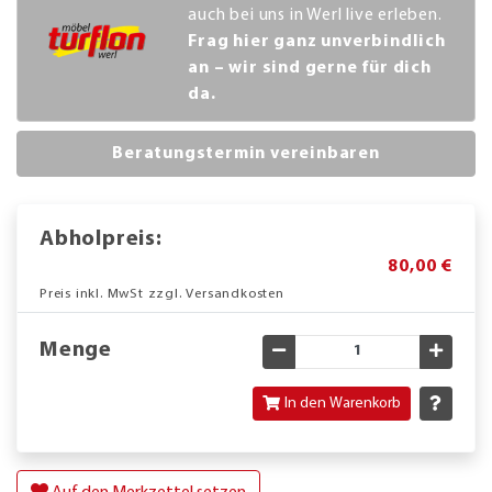
auch bei uns in Werl live erleben.
Frag hier ganz unverbindlich
an – wir sind gerne für dich
da.
Beratungstermin vereinbaren
Abholpreis:
80,00 €
Preis inkl. MwSt zzgl. Versandkosten
Menge
Gewünschte Menge verringe
Gewün
In den Warenkorb