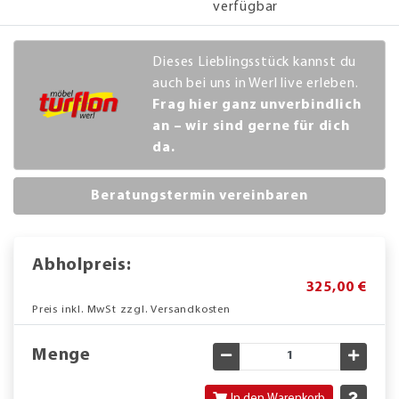
verfügbar
Dieses Lieblingsstück kannst du
auch bei uns in Werl live erleben.
Frag hier ganz unverbindlich
an – wir sind gerne für dich
da.
Beratungstermin vereinbaren
Abholpreis:
325,00 €
Preis inkl. MwSt zzgl. Versandkosten
Menge
Gewünschte Menge verringe
Gewün
In den Warenkorb