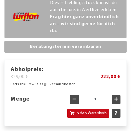
Dieses Lieblingsstück kannst du
auch bei uns in Werl live erleben.
Frag hier ganz unverbindlich
an – wir sind gerne für dich
da.
Beratungstermin vereinbaren
Abholpreis:
329,00 €
222,00 €
Preis inkl. MwSt zzgl. Versandkosten
Menge
Gewünschte Menge verringe
Gewün
In den Warenkorb