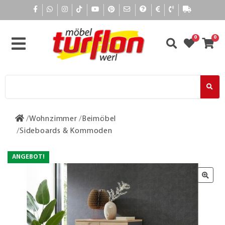
0
0
Wohnzimmer
Beimöbel
Sideboards & Kommoden
ANGEBOT!