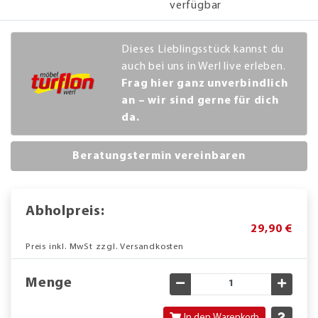
verfügbar
Dieses Lieblingsstück kannst du
auch bei uns in Werl live erleben.
Frag hier ganz unverbindlich
an – wir sind gerne für dich
da.
Beratungstermin vereinbaren
Abholpreis:
29,90 €
Preis inkl. MwSt zzgl. Versandkosten
Menge
Gewünschte Menge verringe
Gewün
In den Warenkorb