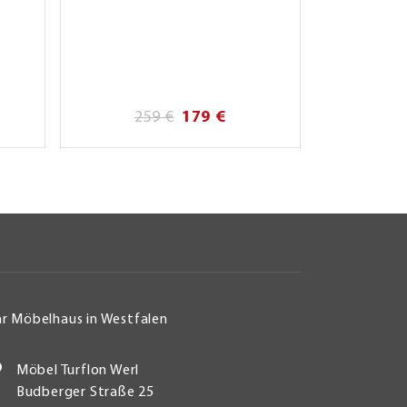
259 €
179 €
22
hr Möbelhaus in Westfalen
Möbel Turflon Werl
Budberger Straße 25