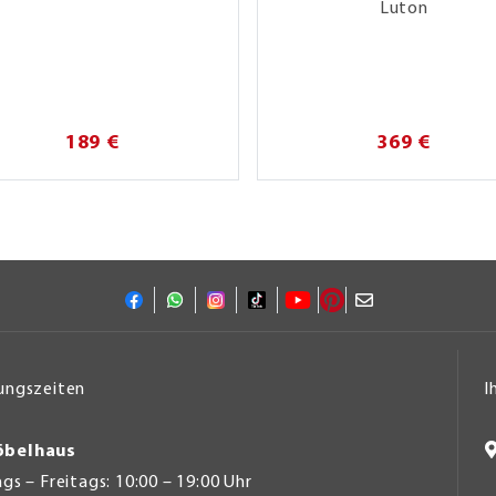
Luton
189 €
369 €
ungszeiten
I
belhaus
s – Freitags: 10:00 – 19:00 Uhr