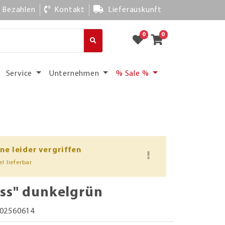
Bezahlen
Kontakt
Lieferauskunft
0
0
Service
Unternehmen
% Sale %
ine leider vergriffen
l lieferbar
ss" dunkelgrün
02560614