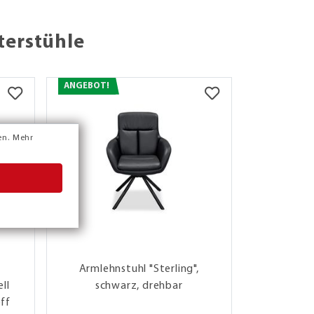
terstühle
ANGEBOT!
ANGEBOT!
en.
Mehr
Armlehnstuhl "Sterling",
XOOON Fae
ll
schwarz, drehbar
rough off
off