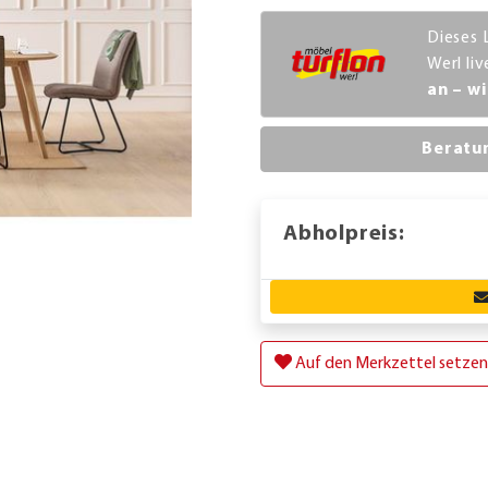
Dieses 
Werl li
an – wi
Beratu
Abholpreis:
Auf den Merkzettel setzen