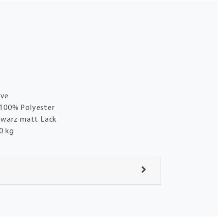
l
ive
100% Polyester
hwarz matt Lack
0 kg