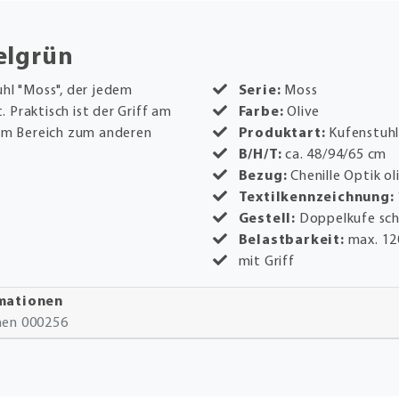
elgrün
uhl "Moss", der jedem
Serie:
Moss
 Praktisch ist der Griff am
Farbe:
Olive
nem Bereich zum anderen
Produktart:
Kufenstuh
B/H/T:
ca. 48/94/65 cm
Bezug:
Chenille Optik ol
Textilkennzeichnung:
Gestell:
Doppelkufe sc
Belastbarkeit:
max. 12
mit Griff
rmationen
onen 000256