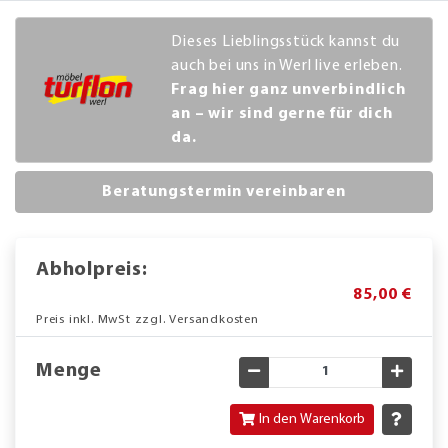
Dieses Lieblingsstück kannst du
auch bei uns in Werl live erleben.
Frag hier ganz unverbindlich
an – wir sind gerne für dich
da.
Beratungstermin vereinbaren
Abholpreis:
85,00 €
Preis inkl. MwSt zzgl. Versandkosten
Menge
Gewünschte Menge verringe
Gewün
In den Warenkorb