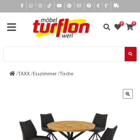
0
0
TAXX
Esszimmer
Tische