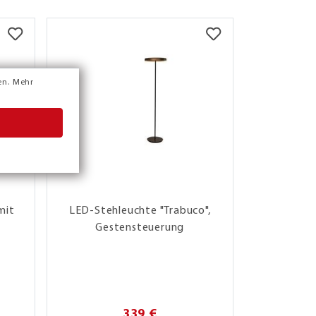
A
F
↑
G
en.
Mehr
mit
LED-Stehleuchte "Trabuco",
LED-St
Gestensteuerung
339 €