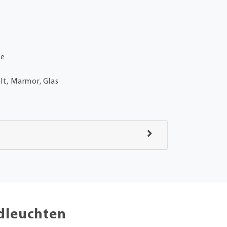
te
elt, Marmor, Glas
ndleuchten