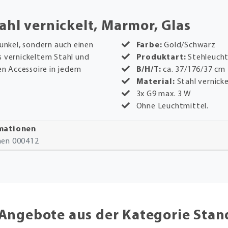
ahl vernickelt, Marmor, Glas
Dunkel, sondern auch einen
Farbe:
Gold/Schwarz
s vernickeltem Stahl und
Produktart:
Stehleuch
n Accessoire in jedem
B/H/T:
ca. 37/176/37 cm
Material:
Stahl vernick
3x G9 max. 3 W
Ohne Leuchtmittel.
rmationen
onen 000412
Angebote aus der Kategorie Sta