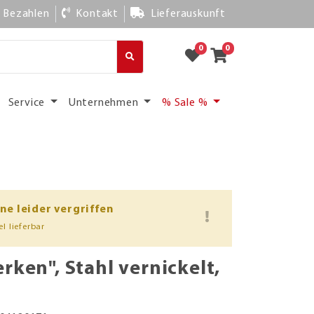
Bezahlen
Kontakt
Lieferauskunft
0
0
Service
Unternehmen
% Sale %
ine leider vergriffen
l lieferbar
rken", Stahl vernickelt,