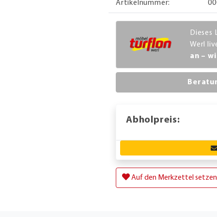
Artikelnummer:
00
Dieses 
Werl li
an – wi
Beratu
Abholpreis:
Auf den Merkzettel setzen