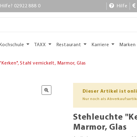
Hilfe? 02922 888 0
Hilfe
Kochschule
TAXX
Restaurant
Karriere
Marken
Kerken", Stahl vernickelt, Marmor, Glas
Dieser Artikel ist onl
Nur noch als Abverkaufsartike
Stehleuchte "Ke
Marmor, Glas