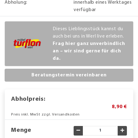
Abholung:
innerhalb eines Werktages
verfügbar
Dieses Lieblingsstück kannst du
auch bei uns in Werl live erleben.
Frag hier ganz unverbindlich
an – wir sind gerne für dich
da.
Beratungstermin vereinbaren
Abholpreis:
8,90 €
Preis inkl. MwSt zzgl. Versandkosten
Menge
Gewünschte Menge verringe
Gewün