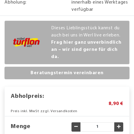
Abholung:
innerhalb eines Werktages
verfügbar
Dieses Lieblingsstück kannst du
auch bei uns in Werl live erleben.
Frag hier ganz unverbindlich
an – wir sind gerne für dich
da.
Beratungstermin vereinbaren
Abholpreis:
8,90 €
Preis inkl. MwSt zzgl. Versandkosten
Menge
Gewünschte Menge verringe
Gewün