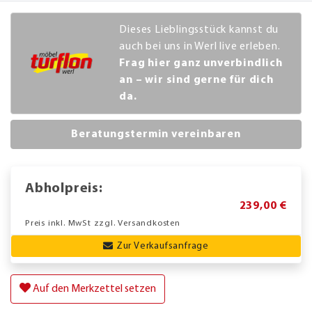
Dieses Lieblingsstück kannst du
auch bei uns in Werl live erleben.
Frag hier ganz unverbindlich
an – wir sind gerne für dich
da.
Beratungstermin vereinbaren
Abholpreis:
239,00 €
Preis inkl. MwSt zzgl. Versandkosten
Zur Verkaufsanfrage
Auf den Merkzettel setzen