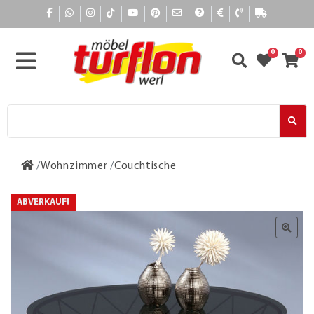
0
0
Wohnzimmer
Couchtische
ABVERKAUF!