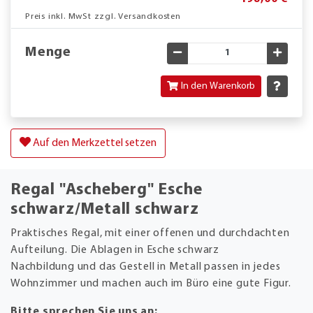
Preis inkl. MwSt zzgl. Versandkosten
Menge
Gewünschte Menge verringe
Gewün
In den Warenkorb
Auf den Merkzettel setzen
Regal "Ascheberg" Esche
schwarz/Metall schwarz
Praktisches Regal, mit einer offenen und durchdachten
Aufteilung. Die Ablagen in Esche schwarz
Nachbildung und das Gestell in Metall passen in jedes
Wohnzimmer und machen auch im Büro eine gute Figur.
Bitte sprechen Sie uns an: