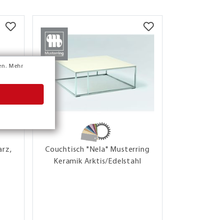
en.
Mehr
arz,
Couchtisch "Nela" Musterring
Couchti
Keramik Arktis/Edelstahl