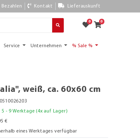
Bezahlen
Kontakt
Lieferauskunft
0
0
Service
Unternehmen
% Sale %
lia", weiß, ca. 60x60 cm
0510026203
. 5 - 9 Werktage (4x auf Lager)
95 €
nerhalb eines Werktages verfügbar