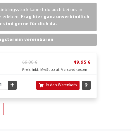
Lieblingsstück kannst du auch bei uns in
ve erleben.
Frag hier ganz unverbindlich
r sind gerne für dich da.
ngstermin vereinbaren
69,00 €
49,95 €
Preis inkl. MwSt zzgl. Versandkosten
nschte Menge verringern
Gewünschte Menge erhöhen
In den Warenkorb