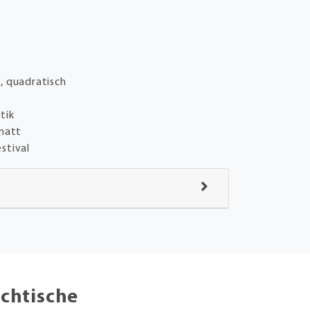
, quadratisch
tik
matt
stival
chtische