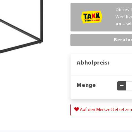
Dieses 
Werl li
an – wi
Beratu
Abholpreis:
Menge
Gewü
Auf den Merkzettel setzen