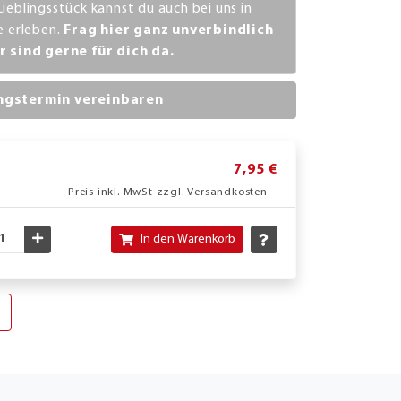
Lieblingsstück kannst du auch bei uns in
ve erleben.
Frag hier ganz unverbindlich
r sind gerne für dich da.
ngstermin vereinbaren
7,95 €
Preis inkl. MwSt zzgl. Versandkosten
nschte Menge verringern
Gewünschte Menge erhöhen
In den Warenkorb