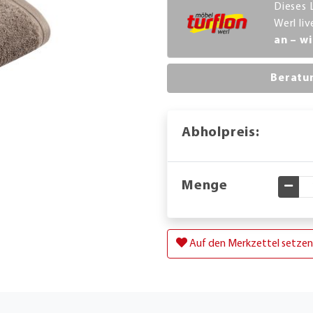
Dieses 
Werl li
an – wi
Beratu
Abholpreis:
Menge
Gewü
Auf den Merkzettel setzen