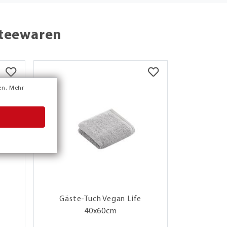
tteewaren
en.
Mehr
Gäste-Tuch Vegan Life
Gäste-
40x60cm