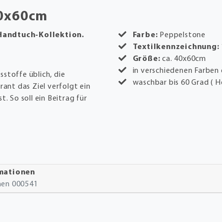
40x60cm
 Handtuch-Kollektion.
Farbe:
Peppelstone
Textilkennzeichnung:
Größe:
ca. 40x60cm
in verschiedenen Farben e
stoffe üblich, die
waschbar bis 60 Grad ( H
rant das Ziel verfolgt ein
. So soll ein Beitrag für
rmationen
onen 000541