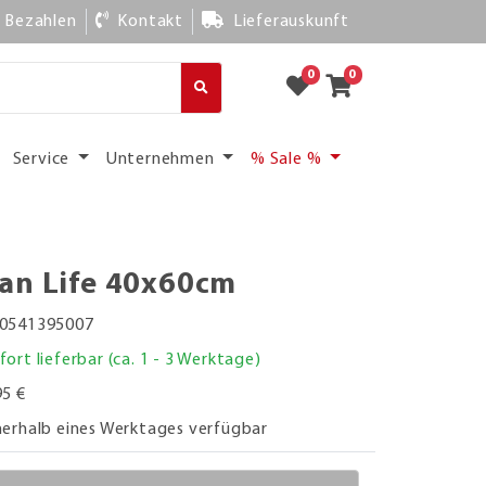
Bezahlen
Kontakt
Lieferauskunft
0
0
Service
Unternehmen
% Sale %
an Life 40x60cm
0541395007
fort lieferbar (ca. 1 - 3 Werktage)
95 €
nerhalb eines Werktages verfügbar