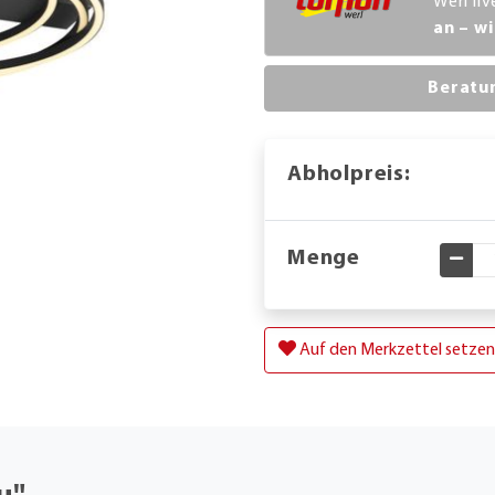
Werl li
an – wi
Beratu
Abholpreis:
Menge
Gewü
Auf den Merkzettel setzen