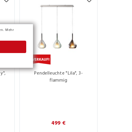
en.
Mehr
ABVERKAUF!
y",
Pendelleuchte "Lila", 3-
LED-Dec
flammig
499 €