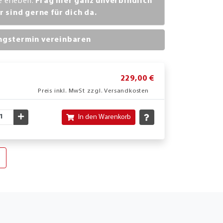
ve erleben.
Frag hier ganz unverbindlich
r sind gerne für dich da.
ngstermin vereinbaren
229,00 €
Preis inkl. MwSt zzgl. Versandkosten
nschte Menge verringern
Gewünschte Menge erhöhen
In den Warenkorb