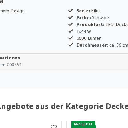
u"
rnem Design.
Serie:
Kiku
Farbe:
Schwarz
Produktart:
LED-Decke
1x44 W
6600 Lumen
Durchmesser:
ca. 56 c
rmationen
onen 000551
Angebote aus der Kategorie Deck
ANGEBOT!