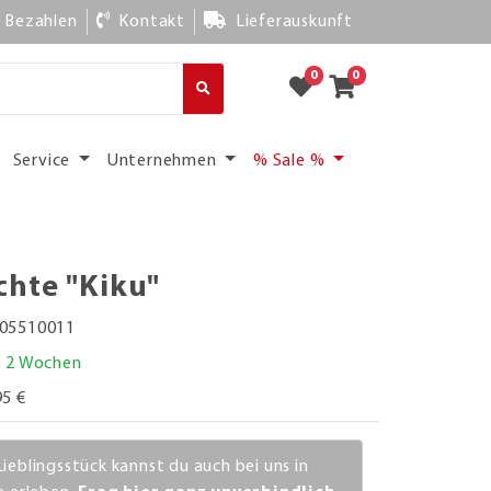
Bezahlen
Kontakt
Lieferauskunft
0
0
Service
Unternehmen
% Sale %
hte "Kiku"
05510011
. 2 Wochen
95 €
Lieblingsstück kannst du auch bei uns in