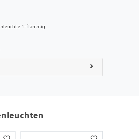
nleuchte 1-flammig
m
enleuchten