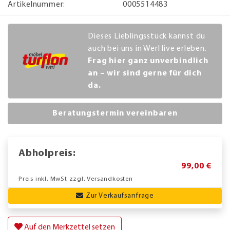
Artikelnummer:
0005514483
Dieses Lieblingsstück kannst du
auch bei uns in Werl live erleben.
Frag hier ganz unverbindlich
an – wir sind gerne für dich
da.
Beratungstermin vereinbaren
Abholpreis:
99,00 €
Preis inkl. MwSt zzgl. Versandkosten
Zur Verkaufsanfrage
Auf den Merkzettel setzen