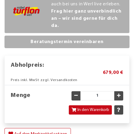
auch bei uns in Werl live erleben.
Frag hier ganz unverbindlich
an – wir sind gerne für dich
da.
Beratungstermin vereinbaren
Abholpreis:
679,00 €
Preis inkl. MwSt zzgl. Versandkosten
Menge
Gewünschte Menge verringe
Gewün
In den Warenkorb