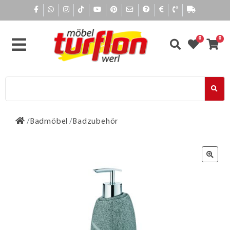
0
0
Badmöbel
Badzubehör