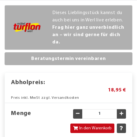
Dieses Lieblingsstück kannst du
auch bei uns in Werl live erleben.
Frag hier ganz unverbindlich
an – wir sind gerne für dich
da.
Beratungstermin vereinbaren
Abholpreis:
18,95 €
Preis inkl. MwSt zzgl. Versandkosten
Menge
Gewünschte Menge verringe
Gewün
In den Warenkorb