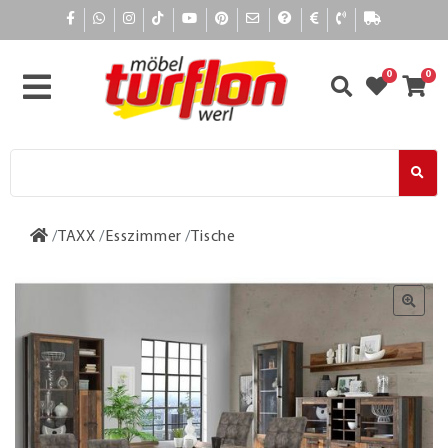
0
0
TAXX
Esszimmer
Tische