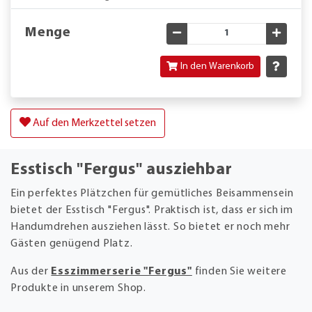
Menge
Gewünschte Menge verringe
Gewün
In den Warenkorb
Auf den Merkzettel setzen
Esstisch "Fergus" ausziehbar
Ein perfektes Plätzchen für gemütliches Beisammensein
bietet der Esstisch "Fergus". Praktisch ist, dass er sich im
Handumdrehen ausziehen lässt. So bietet er noch mehr
Gästen genügend Platz.
Aus der
Esszimmerserie "Fergus"
finden Sie weitere
Produkte in unserem Shop.