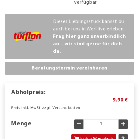
verfügbar
Dieses Lieblingsstück kannst du
auch bei uns in Werl live erleben.
Frag hier ganz unverbindlich
an – wir sind gerne für dich
da.
Beratungstermin vereinbaren
Abholpreis:
9,90 €
Preis inkl. MwSt zzgl. Versandkosten
Menge
Gewünschte Menge verringe
Gewün
In den Warenkorb