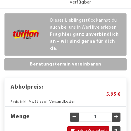
verfügbar
Dieses Lieblingsstück kannst du
auch bei uns in Werl live erleben.
Frag hier ganz unverbindlich
an – wir sind gerne für dich
da.
Beratungstermin vereinbaren
Abholpreis:
5,95 €
Preis inkl. MwSt zzgl. Versandkosten
Menge
Gewünschte Menge verringe
Gewün
In den Warenkorb