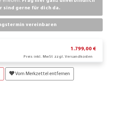
ve erleben.
Frag hier ganz unverbindlich
r sind gerne für dich da.
ngstermin vereinbaren
1.799,00 €
Preis inkl. MwSt zzgl. Versandkosten
Vom Merkzettel entfernen