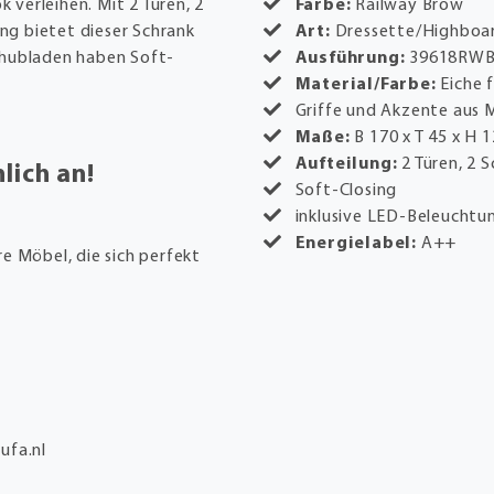
verleihen. Mit 2 Türen, 2
Farbe:
Railway Brow
g bietet dieser Schrank
Art:
Dressette/Highboa
chubladen haben Soft-
Ausführung:
39618RW
Material/Farbe:
Eiche 
Griffe und Akzente aus M
Maße:
B 170 x T 45 x H 
Aufteilung:
2 Türen, 2 
lich an!
Soft-Closing
inklusive LED-Beleuchtun
Energielabel:
A++
e Möbel, die sich perfekt
ufa.nl