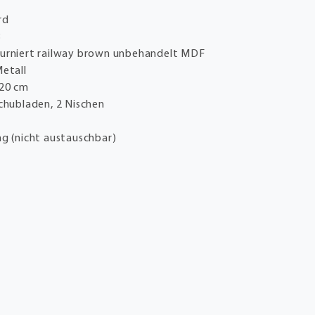
rd
B
furniert railway brown unbehandelt MDF
etall
120 cm
Schubladen, 2 Nischen
g (nicht austauschbar)