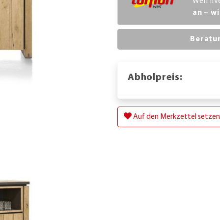
Werl li
an – wi
Beratu
Abholpreis:
Auf den Merkzettel setzen