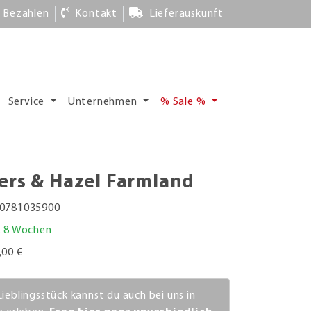
Bezahlen
Kontakt
Lieferauskunft
Service
Unternehmen
% Sale %
ers & Hazel Farmland
0781035900
. 8 Wochen
,00 €
Lieblingsstück kannst du auch bei uns in