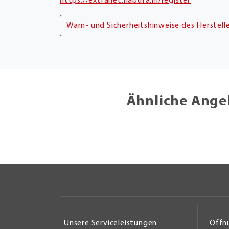
https://extranet.habufa.nl/register
Warn- und Sicherheitshinweise des Herstell
Ähnliche Ange
Unsere Serviceleistungen
Öffn