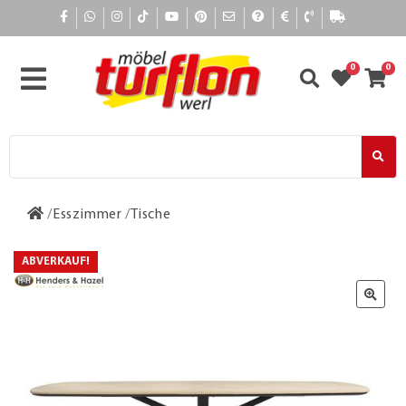
0
0
Esszimmer
Tische
ABVERKAUF!