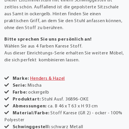
Dieser Esszimmerstuhl mit einem Schwinggestell ist
zeitlos schön. Auffallend ist die gepolsterte Sitzschale
aus Samt in ockergelb. Hinten finden Sie einen
praktischen Griff, an dem Sie den Stuhl anfassen können,
ohne den Stoff zu berühren.
Bitte sprechen Sie uns persönlich an!
Wählen Sie aus 4 Farben Karese Stoff.
Aus dieser Einrichtungs-Serie erhalten Sie weitere Möbel,
die sich perfekt kombinieren lassen.
Marke:
Henders & Hazel
Serie:
Mischa
Farbe:
ockergelb
Produktart:
Stuhl Ausf. 36896-OKE
Abmessungen:
ca. B 46 x T 63 x H 93 cm
Material/Farbe:
Stoff Karese (GR 2) - ocker - 100%
Polyester
Schwinggestell:
schwarz Metall