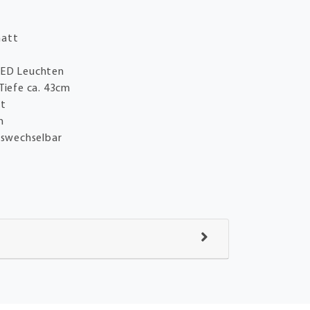
matt
LED Leuchten
 Tiefe ca. 43cm
tt
n
uswechselbar