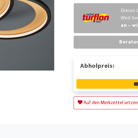
Dieses 
Werl li
an – wi
Beratu
Abholpreis:
Auf den Merkzettel setzen