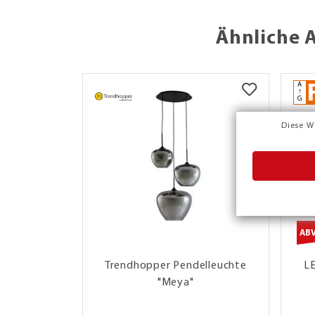
Ähnliche 
A
↑
G
Diese W
AB
Trendhopper Pendelleuchte
L
"Meya"