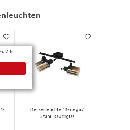
enleuchten
A
E
↑
G
en.
Mehr
 4-
Deckenleuchte "Berregas"
LED-Deck
Stahl, Rauchglas
separat sc