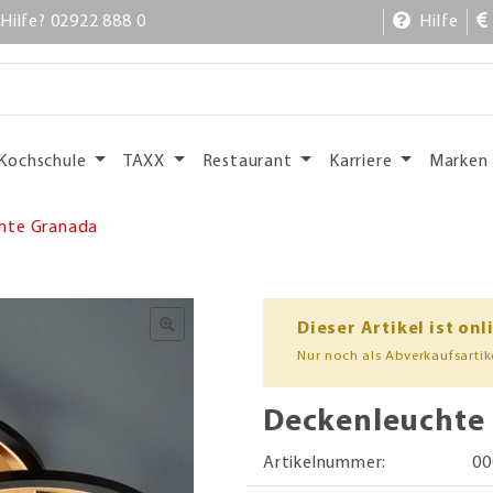
Hilfe? 02922 888 0
Hilfe
Kochschule
TAXX
Restaurant
Karriere
Marken
hte Granada
Dieser Artikel ist onl
Nur noch als Abverkaufsartike
Deckenleuchte
Artikelnummer:
00