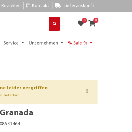
Bezahlen
Kontakt
Lieferauskunft
0
0
Service
Unternehmen
% Sale %
ine leider vergriffen
l lieferbar
 Granada
08531464