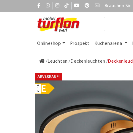
Brauchen Sie 
Onlineshop
Prospekt
Küchenarena
Leuchten
Deckenleuchten
Deckenleuc
ABVERKAUF!
A
E
↑
G