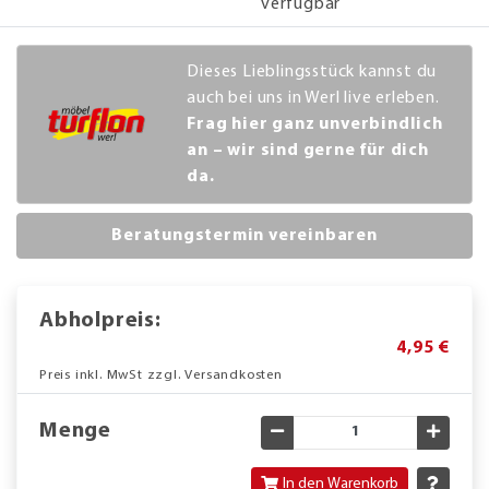
verfügbar
Dieses Lieblingsstück kannst du
auch bei uns in Werl live erleben.
Frag hier ganz unverbindlich
an – wir sind gerne für dich
da.
Beratungstermin vereinbaren
Abholpreis:
4,95 €
Preis inkl. MwSt zzgl. Versandkosten
Menge
Gewünschte Menge verringe
Gewün
In den Warenkorb