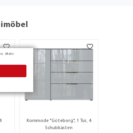
eimöbel
en.
Mehr
4
Kommode "Göteborg", 1 Tür, 4
Kommod
Schubkästen
Türen,