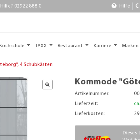
Hilfe? 02922 888 0
Hilfe
Kochschule
TAXX
Restaurant
Karriere
Marken
eborg", 4 Schubkästen
Kommode "Göte
Artikelnummer:
00
Lieferzeit:
ca
Lieferkosten:
29
Dieses 