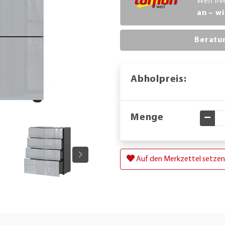
Werl li
an – wi
Beratu
Abholpreis:
Menge
Gewü
Auf den Merkzettel setzen