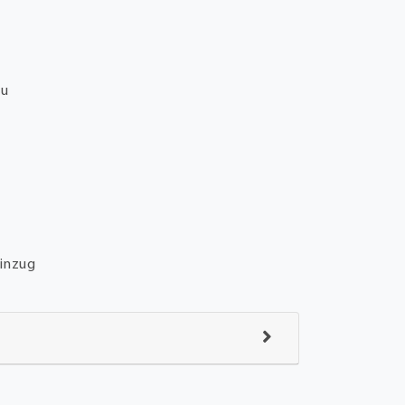
au
m
inzug