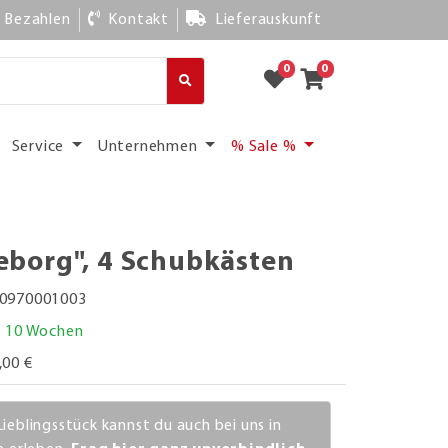
Bezahlen
Kontakt
Lieferauskunft
0
0
Service
Unternehmen
% Sale %
borg", 4 Schubkästen
0970001003
. 10 Wochen
,00 €
Lieblingsstück kannst du auch bei uns in