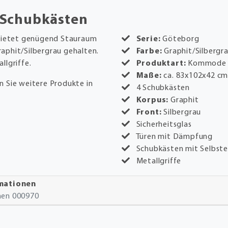
 Schubkästen
bietet genügend Stauraum
Serie:
Göteborg
Graphit/Silbergrau gehalten.
Farbe:
Graphit/Silbergr
llgriffe.
Produktart:
Kommode
Maße:
ca. 83x102x42 c
n Sie weitere Produkte in
4 Schubkästen
Korpus:
Graphit
Front:
Silbergrau
Sicherheitsglas
Türen mit Dämpfung
Schubkästen mit Selbste
Metallgriffe
rmationen
onen 000970