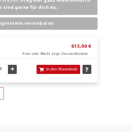
ve erleben.
Frag hier ganz unverbindlich
r sind gerne für dich da.
ngstermin vereinbaren
615,00 €
Preis inkl. MwSt zzgl. Versandkosten
nschte Menge verringern
Gewünschte Menge erhöhen
In den Warenkorb