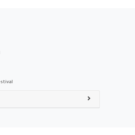
l
m
stival