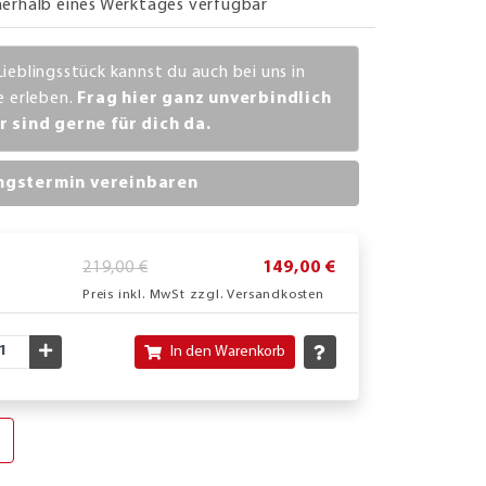
nerhalb eines Werktages verfügbar
Lieblingsstück kannst du auch bei uns in
ve erleben.
Frag hier ganz unverbindlich
r sind gerne für dich da.
ngstermin vereinbaren
219,00 €
149,00 €
Preis inkl. MwSt zzgl. Versandkosten
nschte Menge verringern
Gewünschte Menge erhöhen
In den Warenkorb