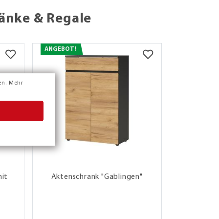
änke & Regale
ANGEBOT!
en.
Mehr
mit
Aktenschrank "Gablingen"
Regal "
Böden,
wendba