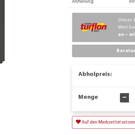
Abholung:
in
Dieses 
Werl li
an – wi
Beratu
Abholpreis:
Menge
Gewü
Auf den Merkzettel setzen