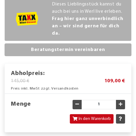
Dieses Lieblingsstück kannst du
auch bei uns in Werl live erleben.
Frag hier ganz unverbindlich
an – wir sind gerne für dich
da.
Beratungstermin vereinbaren
Abholpreis:
145,00 €
109,00 €
Preis inkl. MwSt zzgl. Versandkosten
Menge
Gewünschte Menge verringe
Gewün
In den Warenkorb